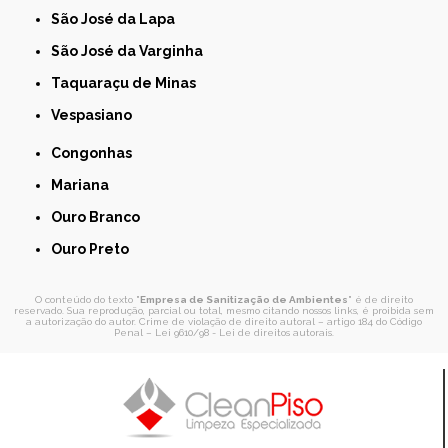
São José da Lapa
São José da Varginha
Taquaraçu de Minas
Vespasiano
Congonhas
Mariana
Ouro Branco
Ouro Preto
O conteúdo do texto "
Empresa de Sanitização de Ambientes
" é de direito
reservado. Sua reprodução, parcial ou total, mesmo citando nossos links, é proibida sem
a autorização do autor. Crime de violação de direito autoral – artigo 184 do Código
Penal –
Lei 9610/98 - Lei de direitos autorais
.