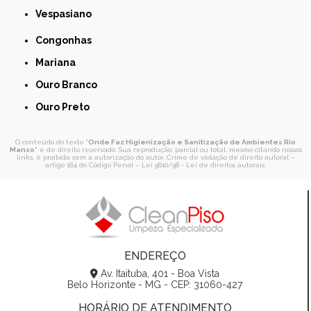
Vespasiano
Congonhas
Mariana
Ouro Branco
Ouro Preto
O conteúdo do texto "
Onde Faz Higienização e Sanitização de Ambientes Rio
Manso
" é de direito reservado. Sua reprodução, parcial ou total, mesmo citando nossos
links, é proibida sem a autorização do autor. Crime de violação de direito autoral –
artigo 184 do Código Penal –
Lei 9610/98 - Lei de direitos autorais
.
ENDEREÇO
Av. Itaituba, 401 - Boa Vista
Belo Horizonte - MG - CEP: 31060-427
HORÁRIO DE ATENDIMENTO