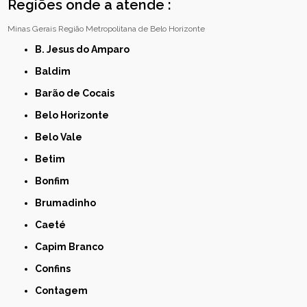
Regiões onde a atende :
Minas Gerais
Região Metropolitana de Belo Horizonte
B. Jesus do Amparo
Baldim
Barão de Cocais
Belo Horizonte
Belo Vale
Betim
Bonfim
Brumadinho
Caeté
Capim Branco
Confins
Contagem