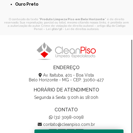
Ouro Preto
O conteúdo do texto "
Produto Limpeza Piso em Belo Horizonte
" é de direito
reservado. Sua reprodução, parcial ou total, mesmo citando nossos links, é proibida sem
a autorização do autor. Crime de violação de direito autoral – artigo 184 do Código
Penal –
Lei 9610/98 - Lei de direitos autorais
.
ENDEREÇO
Av. Itaituba, 401 - Boa Vista
Belo Horizonte - MG - CEP: 31060-427
HORÁRIO DE ATENDIMENTO
Segunda à Sexta: 9:00h às 18:00h
CONTATO
(31) 3098-0098
contato@cleanpiso.com.br