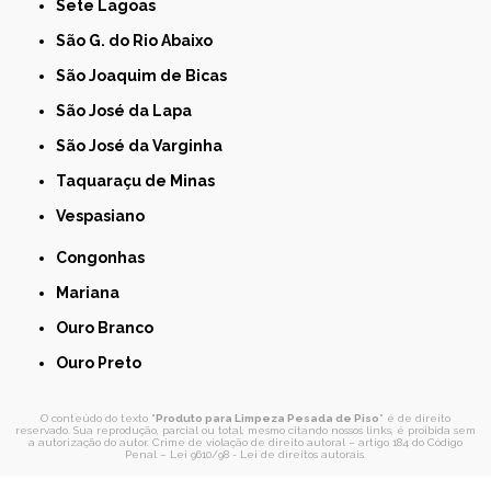
Sete Lagoas
São G. do Rio Abaixo
São Joaquim de Bicas
São José da Lapa
São José da Varginha
Taquaraçu de Minas
Vespasiano
Congonhas
Mariana
Ouro Branco
Ouro Preto
O conteúdo do texto "
Produto para Limpeza Pesada de Piso
" é de direito
reservado. Sua reprodução, parcial ou total, mesmo citando nossos links, é proibida sem
a autorização do autor. Crime de violação de direito autoral – artigo 184 do Código
Penal –
Lei 9610/98 - Lei de direitos autorais
.