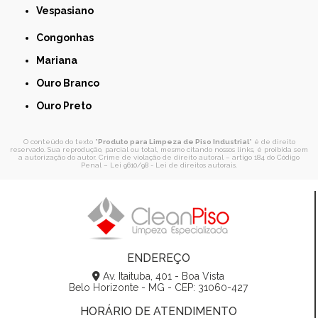
Vespasiano
Congonhas
Mariana
Ouro Branco
Ouro Preto
O conteúdo do texto "
Produto para Limpeza de Piso Industrial
" é de direito
reservado. Sua reprodução, parcial ou total, mesmo citando nossos links, é proibida sem
a autorização do autor. Crime de violação de direito autoral – artigo 184 do Código
Penal –
Lei 9610/98 - Lei de direitos autorais
.
ENDEREÇO
Av. Itaituba, 401 - Boa Vista
Belo Horizonte - MG - CEP: 31060-427
HORÁRIO DE ATENDIMENTO