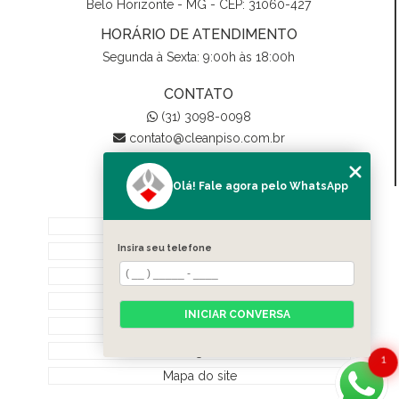
Belo Horizonte - MG - CEP: 31060-427
HORÁRIO DE ATENDIMENTO
Segunda à Sexta: 9:00h às 18:00h
CONTATO
(31) 3098-0098
contato@cleanpiso.com.br
Olá! Fale agora pelo WhatsApp
MENU
Home
Insira seu telefone
Quem Somos
Biodegradáveis
Serviços
INICIAR CONVERSA
Contato
Categorias
1
Mapa do site