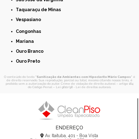
Taquaraçu de Minas
Vespasiano
Congonhas
Mariana
Ouro Branco
Ouro Preto
O conteúdo do texto "
Sanitização de Ambientes com Hipoclorito Mário Campos
" é
de direito reservado. Sua reprodução, parcial ou total, mesmo citando nossos links, é
proibida sem a autorização do autor. Crime de violação de direito autoral – artigo 184
do Código Penal –
Lei 9610/98 - Lei de direitos autorais
.
ENDEREÇO
Av. Itaituba, 401 - Boa Vista